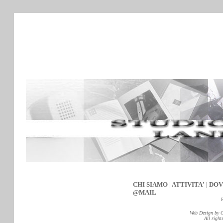
CHI SIAMO
|
ATTIVITA'
|
DOV
@MAIL
Web Design by
C
All right